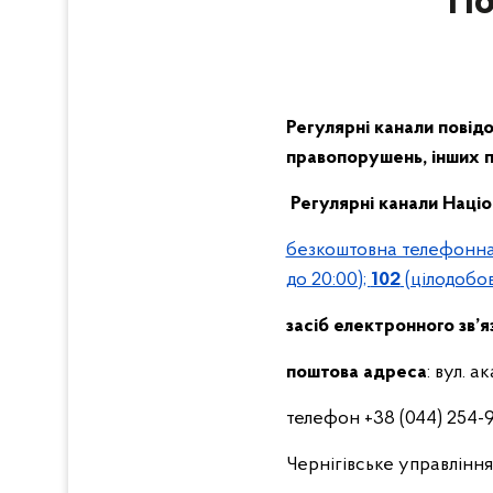
По
Регулярні канали
повід
правопорушень, інших п
Регулярні канали Націон
безкоштовна телефонна «
до 20:00);
102
(цілодобов
засіб електронного зв’я
поштова адреса
: вул. а
телефон
+38 (044) 254
Чернігівське управлінн