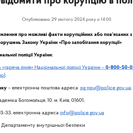
відомити про корупцію в полі
Опубліковано 29 лютого 2024 року о 14:00
омлення про можливі факти корупційних або пов’язаних 
орушень Закону України «Про запобігання корупції»
альної поліції України:
гаряча лінія» Національної поліції України –
0-800-50-0
о);
зку
– електронна поштова адреса:
рg.npu@ро1ісе.gov.ua
;
кадеміка Богомольця, 10, м. Київ, 01601;
-93-33, електронна адреса
info@police.gov.ua
я Департаменту внутрішньої безпеки