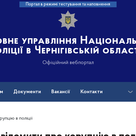
Портал в режимі тестування та наповнення
овне управління Націонал
ліції в Чернігівській облас
Офіційний вебпортал
ам
Документи
Вакансії
Контакти
упцію в поліції