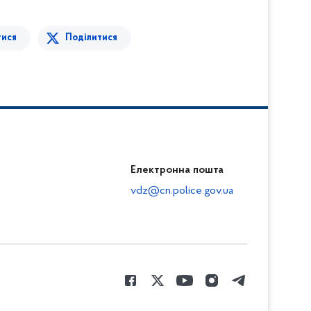
тися
Поділитися
Електронна пошта
vdz@cn.police.gov.ua