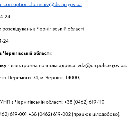
p_corruption.chernihiv@dis.np.gov.ua
24-24
 розслідувань в Чернігівській області
4-24
 Чернігівській області:
зку
- електронна поштова адреса: vdz@cn.роlісе.gov.ua;
т Перемоги, 74, м. Чернігів, 14000;
П в Чернігівській області: +38 (0462) 619-110
462) 619-001, +38 (0462) 619-002 (працює цілодобово).