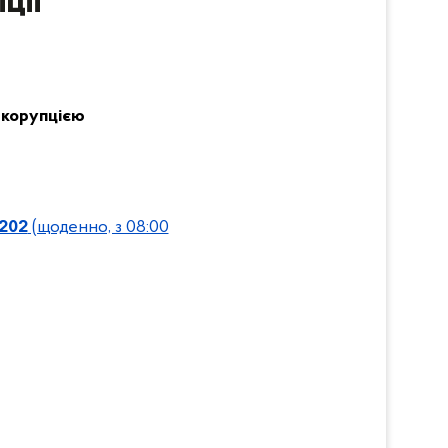
ції
з корупцією
202
(щоденно, з 08:00