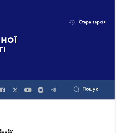
Стара версія
ьної
ті
Пошук