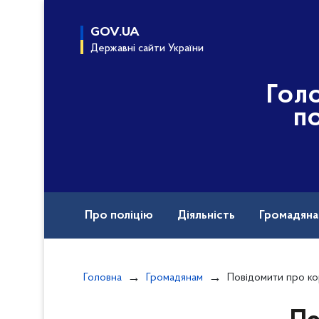
до
основного
GOV.UA
вмісту
Державні сайти України
Гол
по
Про поліцію
Діяльність
Громадян
Назавжди в строю
Головна
Громадянам
Повідомити про кор