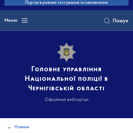
до
Портал в режимі тестування та наповнення
основного
вмісту
Меню
Пошук
Головне управління
Національної поліції в
Чернігівській області
Офіційний вебпортал
Новини