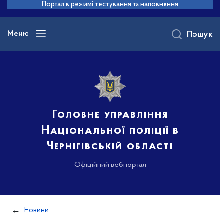
до
Портал в режимі тестування та наповнення
основного
вмісту
Меню
Пошук
Головне управління
Національної поліції в
Чернігівській області
Офіційний вебпортал
Новини