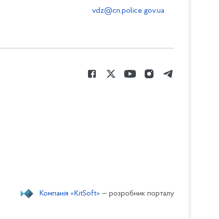
vdz@cn.police.gov.ua
Компанія «KitSoft»
— розробник порталу