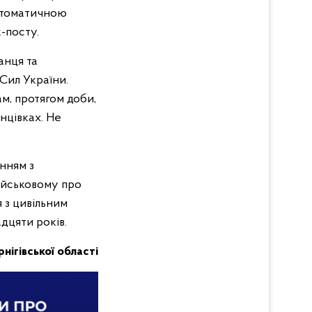
автоматичною
-посту.
анця та
Сил України.
м, протягом доби,
інцівках. Не
енням з
ійськовому про
я з цивільним
дцяти років.
рнігівської області