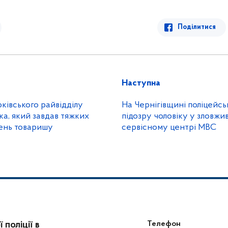
Поділитися
Наступна
ківського райвідділу
На Чернігівщині поліцейсь
ка, який завдав тяжких
підозру чоловіку у зловжи
ень товаришу
сервісному центрі МВС
поліції в
Телефон