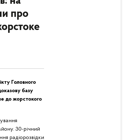
в: на
ли про
жорстоке
лікту Головного
 доказову базу
ме до жорстокого
бування
айону. 30-річний
ння радіорозвідки