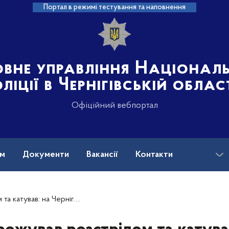
Портал в режимі тестування та наповнення
овне управління Націонал
ліції в Чернігівській облас
Офіційний вебпортал
ам
Документи
Вакансії
Контакти
ро підозру російському військовому за жорстоке поводження з цивільним