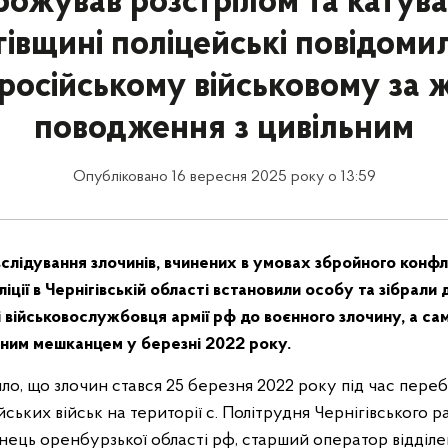
ожував розстрілом та катува
гівщині поліцейські повідоми
 російському військовому за 
поводження з цивільним
Опубліковано 16 вересня 2025 року о 13:59
зслідування злочинів, вчинених в умовах збройного конф
іції в Чернігівській області встановили особу та зібрали
 військовослужбовця армії рф до воєнного злочину, а са
ним мешканцем у березні 2022 року.
ло, що злочин стався 25 березня 2022 року під час пере
ських військ на території с. Політрудня Чернігівського р
нець оренбурзької області рф, старший оператор відділе