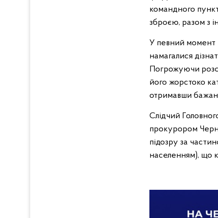
командного пункт
зброєю, разом з 
У певний момент р
намагалися дізна
Погрожуючи розстр
його жорстоко кат
отримавши бажаної
Слідчий Головного
прокурором Черні
підозру за частино
населенням), що к