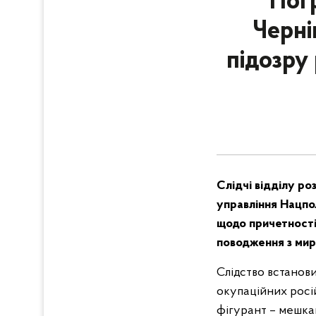
Погр
Черні
підозру
Слідчі відділу ро
управління Нацпол
щодо причетності
поводження з мир
Слідство встанови
окупаційних росій
фігурант – мешка