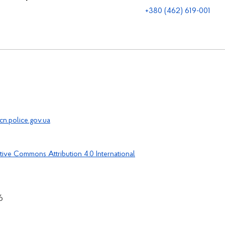
+380 (462) 619-001
n.police.gov.ua
tive Commons Attribution 4.0 International
6