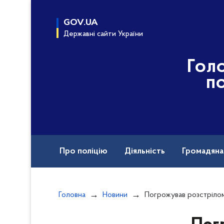
до
основного
GOV.UA
вмісту
Державні сайти України
Гол
по
Про поліцію
Діяльність
Громадян
Назавжди в строю
Головна
Новини
Погрожував розстрілом та катував: на Чернігівщині поліцейські повідомили п