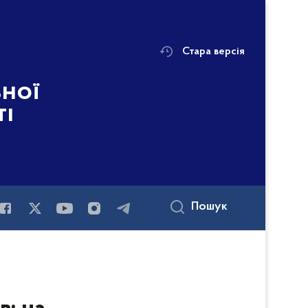
Стара версія
ьної
ті
Пошук