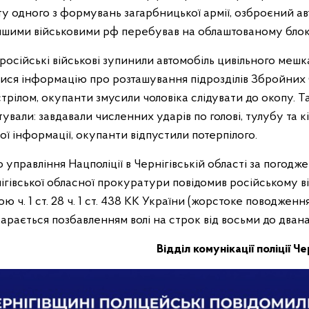
у одного з формувань загарбницької армії, озброєний 
іншими військовими рф перебував на облаштованому блок
осійські військові зупинили автомобіль цивільного мешк
тися інформацію про розташування підрозділів Збройних 
ілом, окупанти змусили чоловіка слідувати до окопу. Та
ували: завдавали численних ударів по голові, тулубу та к
 інформації, окупанти відпустили потерпілого.
 управління Нацполіції в Чернігівській області за погодж
гівської обласної прокуратури повідомив російському в
ю ч. 1 ст. 28 ч. 1 ст. 438 КК України (жорстоке поводженн
арається позбавленням волі на строк від восьми до двана
Відділ комунікації
поліції Че