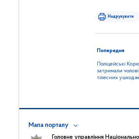
Надрукувати
Попередня
Поліцейські Корю
затримали чолові
тілесних ушкодж
Мапа порталу
Головне управління Національної 