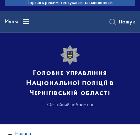
до
Портал в режимі тестування та наповнення
основного
вмісту
Меню
Пошук
Головне управління
Національної поліції в
Чернігівській області
Офіційний вебпортал
Новини