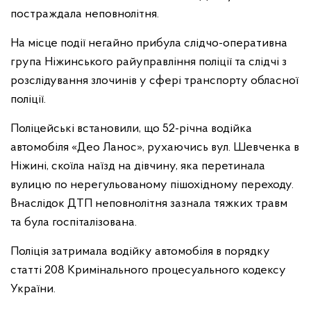
постраждала неповнолітня.
На місце події негайно прибула слідчо-оперативна
група Ніжинського райуправління поліції та слідчі з
розслідування злочинів у сфері транспорту обласної
поліції.
Поліцейські встановили, що 52-річна водійка
автомобіля «Део Ланос», рухаючись вул. Шевченка в
Ніжині, скоїла наїзд на дівчину, яка перетинала
вулицю по нерегульованому пішохідному переходу.
Внаслідок ДТП неповнолітня зазнала тяжких травм
та була госпіталізована.
Поліція затримала водійку автомобіля в порядку
статті 208 Кримінального процесуального кодексу
України.