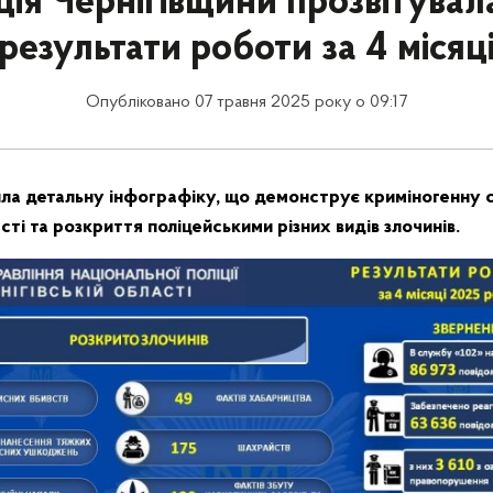
ція Чернігівщини прозвітувал
результати роботи за 4 місяц
Опубліковано 07 травня 2025 року о 09:17
ила детальну інфографіку, що демонструє криміногенну 
асті та розкриття поліцейськими різних видів злочинів.