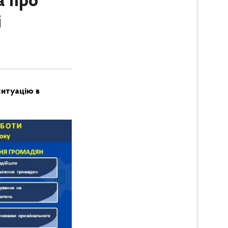
а про
і
ситуацію в