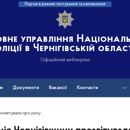
Портал в режимі тестування та наповнення
овне управління Націонал
ліції в Чернігівській облас
Офіційний вебпортал
ам
Документи
Вакансії
Контакти
ро результати роботи за 4 місяці