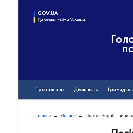
до
основного
GOV.UA
вмісту
Державні сайти України
Гол
по
Про поліцію
Діяльність
Громадян
Назавжди в строю
Головна
Новини
Поліція Чернігівщини прозвітувала п