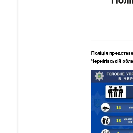
Полі
Поліція представ
Чернігівській обл