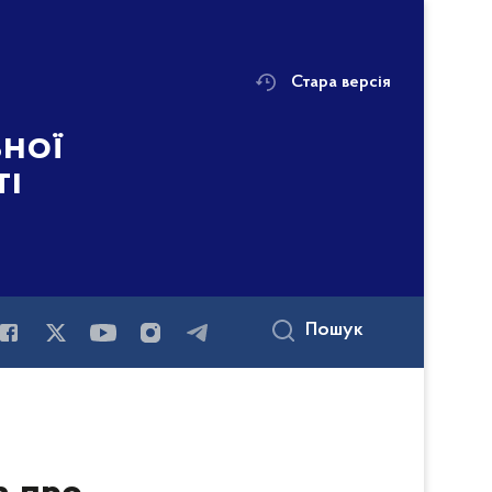
Стара версія
ьної
ті
Пошук