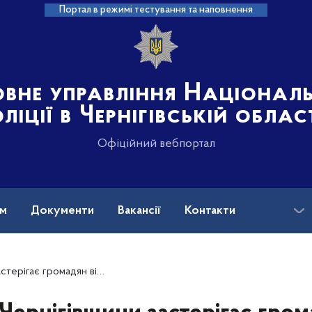
Портал в режимі тестування та наповнення
овне управління Націонал
ліції в Чернігівській облас
Офіційний вебпортал
ам
Документи
Вакансії
Контакти
в, які представляються співробітниками банків