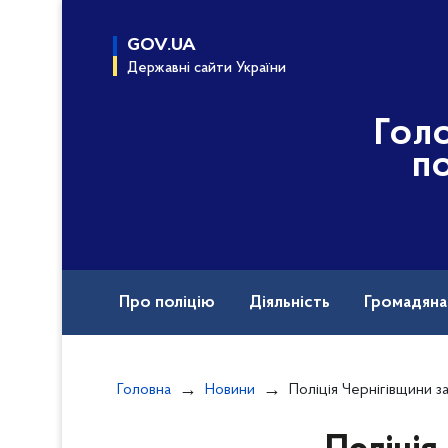
до
основного
GOV.UA
вмісту
Державні сайти України
Гол
по
Про поліцію
Діяльність
Громадян
Назавжди в строю
Головна
Новини
Поліція Чернігівщини застерігає громадян від шахраї