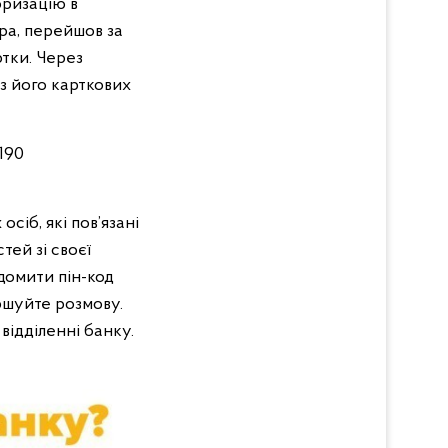
оризацію в
ра, перейшов за
ртки. Через
 з його карткових
190
сіб, які пов’язані
тей зі своєї
домити пін-код
ршуйте розмову.
відділенні банку.