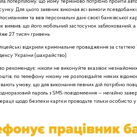
ила потерпілому, що йому терміново потрібно пройти авт
унку. Для цього заявник виконав всі вимоги псевдобанкі
осиланням та ввів персональні дані своєї банківської ка
к виявив, що його мобільний застосунок заблокований, а
йже 27 тисяч гривень.
ліцейські відкрили кримінальне провадження за статтею 
дексу України (шахрайство).
во рекомендує: ніколи не виконуйте вказівок незнайомих о
штів, по телефону нікому не розповідайте ніяких відомос
вають умову, що для виконання певних дій потрібно пові
 одноразовий пароль з SMS-повідомлення — негайно заве
ерації щодо безпеки картки проводьте тільки особисто у 