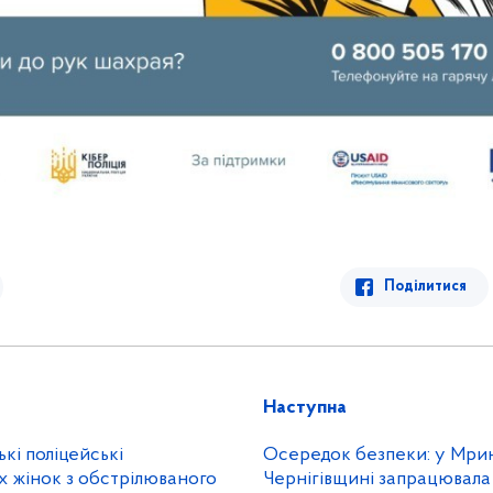
Поділитися
Наступна
кі поліцейські
Осередок безпеки: у Мрин
х жінок з обстрілюваного
Чернігівщині запрацювала