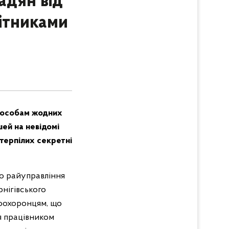
адян від
бітниками
м особам жодних
шей на невідомі
терпілих секретні
го райуправління
рнігівського
воохоронцям, що
я працівником