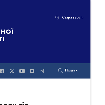
Стара версія
ьної
ті
Пошук