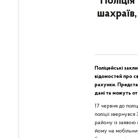
Поліція
шахраїв,
Поліцейські закл
відомостей про св
рахунки. Предста
дані та можуть о
17 червня до полі
поліції звернувся
району із заявою 
йому на мобільни