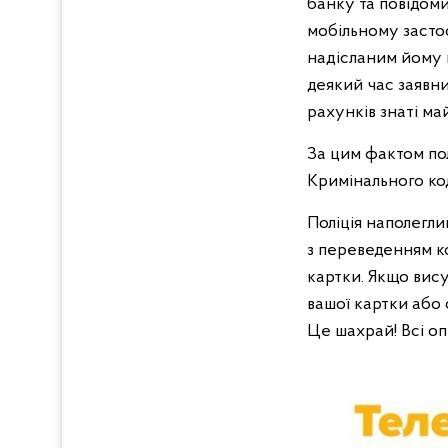
банку та повідом
мобільному застос
надісланим йому п
деякий час заявни
рахунків знаті ма
За цим фактом по
Кримінального ко
Поліція наполегли
з переведенням ко
картки. Якщо вису
вашої картки або
Це шахрай! Всі оп