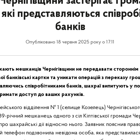
 Чернігівщини застерігає гром
 які представляються співро
банків
Опубліковано 18 червня 2025 року о 17:11
икають мешканців Чернігівщини не передавати сторонні
ої банківські картки та уникати операцій з переказу гро
вляючись співробітниками банків, шахраї випитують у по
тримати доступ до ваших рахунків.
цейського відділення № 1 (селище Козелець) Чернігівсько
 39-річний мешканець одного з сіл Кіптівської громади Че
про шахрайські дії відносно нього. Заявник пояснив пра
й телефон подзвонила невідома особа, яка представилас