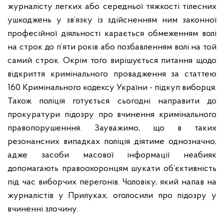
журналісту легких або середньої тяжкості тілесних
ушкоджень у зв’язку із здійсненням ним законної
професійної діяльності карається обмеженням волі
на строк до п’яти років або позбавленням волі на той
самий строк.
Окрім того вирішується питання щодо
відкриття кримінального провадження за статтею
160 Кримінального кодексу України - підкуп виборця.
Також поліція готується сьогодні направити до
прокуратури підозру про вчинення кримінального
правопорушенння.
Зауважимо, що в таких
резонансних випадках поліція діятиме однозначно,
адже засоби масової інформації неабияк
допомагають правоохоронцям шукати об’єктивність
під час виборчих перегонів.
Чоловіку, який напав на
журналістів у Прилуках, оголосили про підозру у
вчиненні злочину.