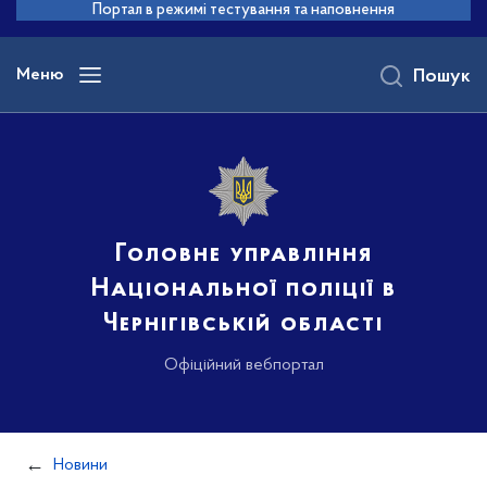
до
Портал в режимі тестування та наповнення
основного
вмісту
Меню
Пошук
Головне управління
Національної поліції в
Чернігівській області
Офіційний вебпортал
Новини