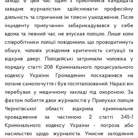
заході. В цей час один з прибічників кандидата
завадив журналістам здійснювати професійну
діяльність та спричинив їм тілесні ушкодження.
Після
інциденту прилучанин забарикадувався у себе
вдома та певний час не впускав поліцію. Лише коли
співробітники поліції повідомили, що проводитимуть
обшук, чоловік усвідомив критичність ситуації та
відкрив двері. Поліцейські затримали чоловіка у
порядку статті 208 Кримінального процесуального
кодексу України. Громадянин поскаржився на
погане самопочуття і був госпіталізований. Наразі він
перебуває у медичному закладі під охороною.
За
фактом побиття двох журналістів у Прилуках поліція
Чернігівської області відкрила кримінальне
провадження за частиною 2 статті 345-1
Кримінального кодексу України - погроза або
насильство щодо журналіста.
Умисне заподіяння