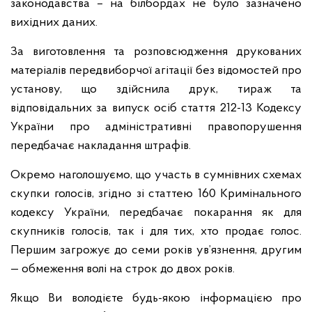
законодавства – на білбордах не було зазначено
вихідних даних.
За виготовлення та розповсюдження друкованих
матеріалів передвиборчої агітації без відомостей про
установу, що здійснила друк, тираж та
відповідальних за випуск осіб стаття 212-13 Кодексу
України про адміністративні правопорушення
передбачає накладання штрафів.
Окремо наголошуємо, що участь в сумнівних схемах
скупки голосів, згідно зі статтею 160 Кримінального
кодексу України, передбачає покарання як для
скупників голосів, так і для тих, хто продає голос.
Першим загрожує до семи років ув’язнення, другим
— обмеження волі на строк до двох років.
Якщо Ви володієте будь-якою інформацією про