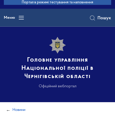
до
Портал в режимі тестування та наповнення
основного
вмісту
Меню
Пошук
Головне управління
Національної поліції в
Чернігівській області
Офіційний вебпортал
Новини