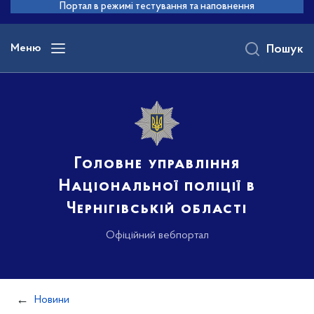
до
Портал в режимі тестування та наповнення
основного
вмісту
Меню
Пошук
Головне управління
Національної поліції в
Чернігівській області
Офіційний вебпортал
Новини