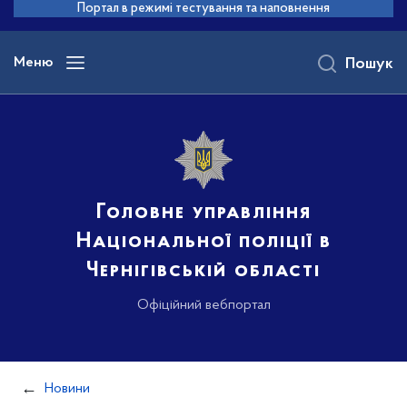
до
Портал в режимі тестування та наповнення
основного
вмісту
Меню
Пошук
Головне управління
Національної поліції в
Чернігівській області
Офіційний вебпортал
Новини