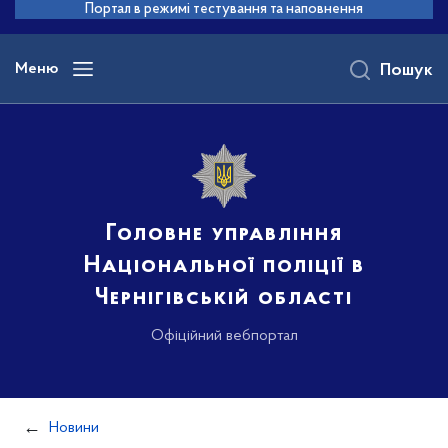
до
Портал в режимі тестування та наповнення
основного
вмісту
Меню
Пошук
Головне управління
Національної поліції в
Чернігівській області
Офіційний вебпортал
Новини